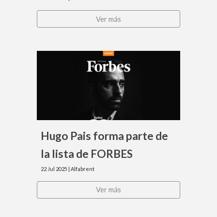
Ver más
Hugo Pais forma parte de
la lista de FORBES
22
Jul
202
5
| Alfabrent
Ver más