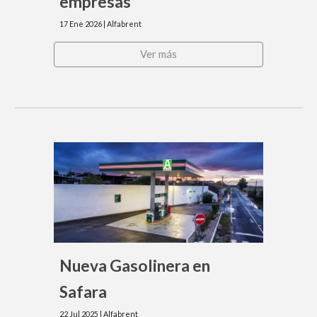
empresas
17
Ene
202
6
| Alfabrent
Ver más
Nueva Gasolinera en
Safara
22
Jul 2025 | Alfabrent